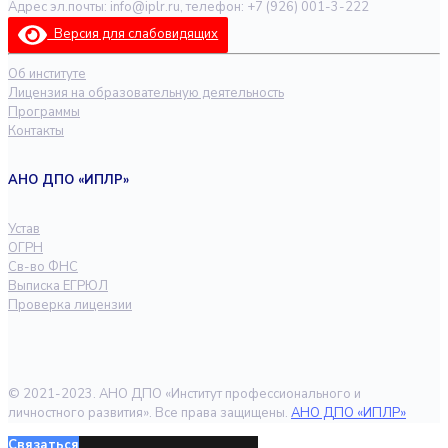
Адрес эл.почты: info@iplr.ru, телефон: +7 (926) 001-3-222
Версия для слабовидящих
Об институте
Лицензия на образовательную деятельность
Программы
Контакты
АНО ДПО «ИПЛР»
Устав
ОГРН
Св-во ФНС
Выписка ЕГРЮЛ
Проверка лицензии
© 2021-2023. АНО ДПО «Институт профессионального и
личностного развития». Все права защищены.
АНО ДПО «ИПЛР»
Связаться