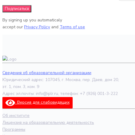
By signing up you automaticaly
accept our
Privacy Policy
and
Terms of use
Сведения об образовательной организации
Юридический адрес: 107045, г. Москва, пер. Даев, дом 20,
эт. 1, пом. 3, ком. 9
Адрес эл.почты: info@iplr.ru, телефон: +7 (926) 001-3-222
Версия для слабовидящих
Об институте
Лицензия на образовательную деятельность
Программы