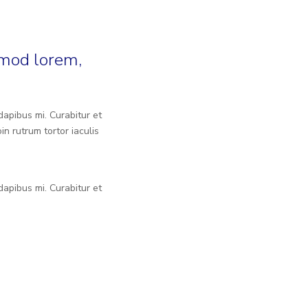
smod lorem,
dapibus mi. Curabitur et
n rutrum tortor iaculis
dapibus mi. Curabitur et