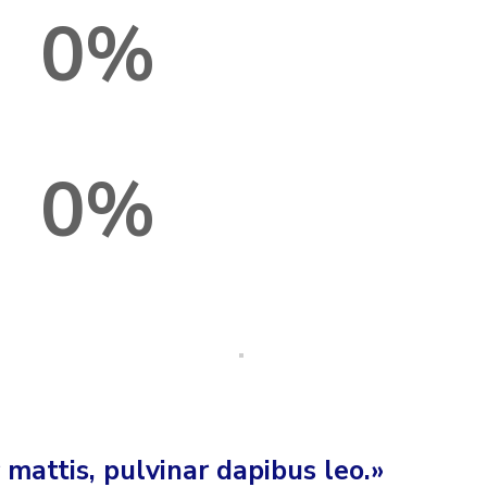
0
%
0
%
 mattis, pulvinar dapibus leo.»