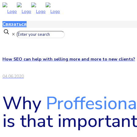
Связаться
✕
How SEO can help with selling more and more to new clients?
04.06.2020
Why
Proffesion
is that importan