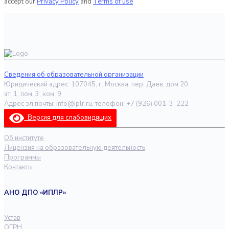
accept our
Privacy Policy
and
Terms of use
Сведения об образовательной организации
Юридический адрес: 107045, г. Москва, пер. Даев, дом 20,
эт. 1, пом. 3, ком. 9
Адрес эл.почты: info@iplr.ru, телефон: +7 (926) 001-3-222
Версия для слабовидящих
Об институте
Лицензия на образовательную деятельность
Программы
Контакты
АНО ДПО «ИПЛР»
Устав
ОГРН