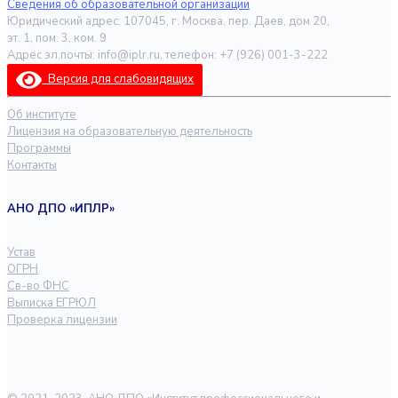
Сведения об образовательной организации
Юридический адрес: 107045, г. Москва, пер. Даев, дом 20,
эт. 1, пом. 3, ком. 9
Адрес эл.почты: info@iplr.ru, телефон: +7 (926) 001-3-222
Версия для слабовидящих
Об институте
Лицензия на образовательную деятельность
Программы
Контакты
АНО ДПО «ИПЛР»
Устав
ОГРН
Св-во ФНС
Выписка ЕГРЮЛ
Проверка лицензии