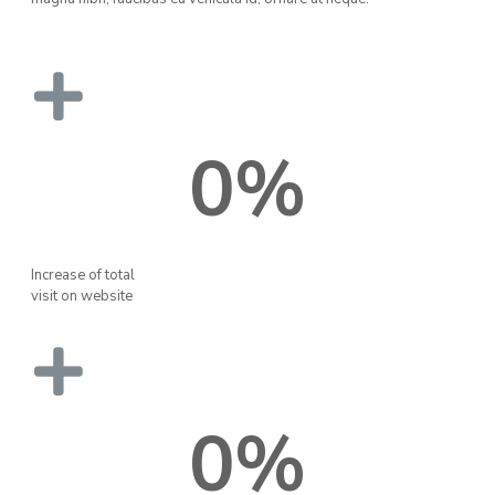
0
%
Increase of total
visit on website
0
%